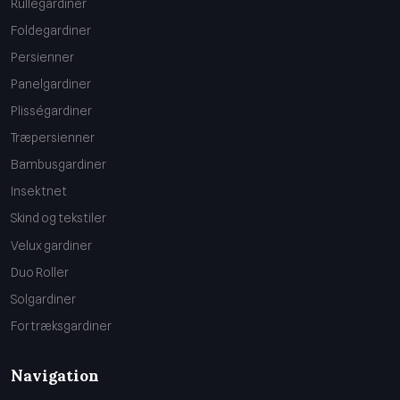
Rullegardiner
Foldegardiner
Persienner
Panelgardiner
Plisségardiner
Træpersienner
Bambusgardiner
Insektnet
Skind og tekstiler
Velux gardiner
Duo Roller
Solgardiner
Fortræksgardiner
Navigation​