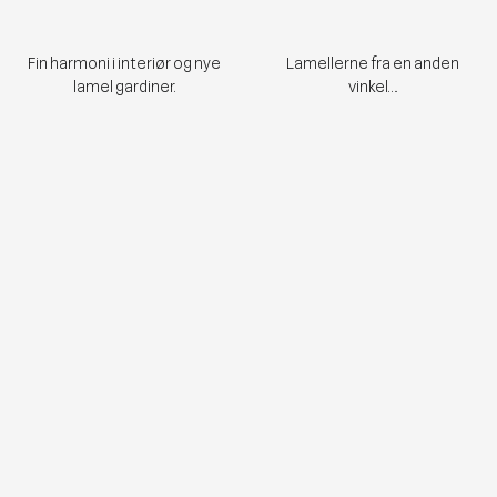
Fin harmoni i interiør og nye
Lamellerne fra en anden
lamel gardiner.
vinkel….