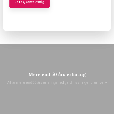
Vi besvarer alle henvendelser inden for 24 timer.
Felter markeret med * skal udfyldes.​
Mere end 50 års erfaring
Vi har mere end 50 års erfaring med gardinløsninger til erhverv.