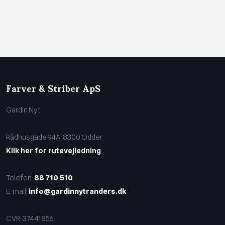
Farver & Striber ApS
Gardin Nyt
Rådhusgade 94A, 8300 Odder
Klik her for rutevejledning
Telefon:
88 710 510
E-mail:
info@gardinnytranders.dk
CVR​: 37441856