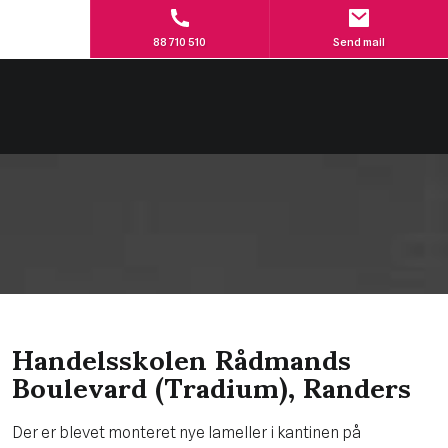
88 710 510
Send mail
Handelsskolen Rådmands
Boulevard (Tradium), Randers
Der er blevet monteret nye lameller i kantinen på