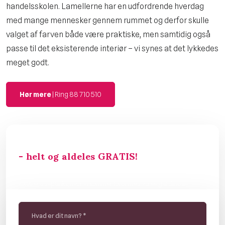
handelsskolen. Lamellerne har en udfordrende hverdag
med mange mennesker gennem rummet og derfor skulle
valget af farven både være praktiske, men samtidig også
passe til det eksisterende interiør – vi synes at det lykkedes
meget godt.
Hør mere
| Ring 88 710 510
Gardinbussen kommer ud til dig
​- helt og aldeles GRATIS!
Udfyld formularen og bliv kontaktet med henblik på at aftale et
konkret tidspunkt, hvor vi kommer forbi med vores gardinbus.